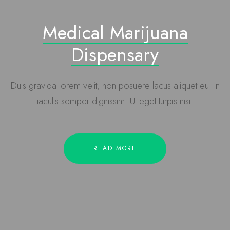
Medical Marijuana
Dispensary
Duis gravida lorem velit, non posuere lacus aliquet eu. In
iaculis semper dignissim. Ut eget turpis nisi.
READ MORE